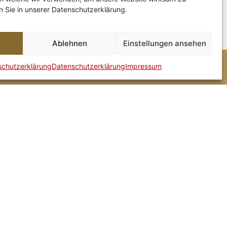
n!
en Sie in unserer Datenschutzerklärung.
Facebook
d!
Ablehnen
Einstellungen ansehen
schutzerklärung
Datenschutzerklärung
Impressum
+43 5223 56313
GUTSCHEINE
eresia
hresl
ten
tag nur für Hausgäste
 Sonntag
:
11:30 – 21:00 Uhr
rte: 14:00 – 17:00 Uhr