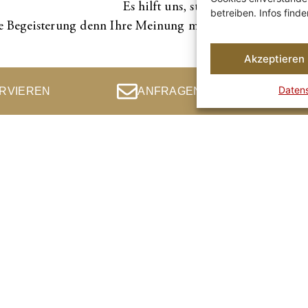
Es hilft uns, stetig besser zu werde
betreiben. Infos find
re Begeisterung denn Ihre Meinung macht den Unterschie
Akzeptieren
Daten
ERVIEREN
ANFRAGEN
essum
Datenschutz
Restaurant Thresl im Gartenhotel Maria Th
Gartenhotel Maria Theresia
Restaurant T
Öffnungszei
Reimmichlstraße 25
A – 6060 Hall in Tirol
Montag, Diens
T:
+43 5223 56313
Mittwoch bis
Warme Küche
M:
info@gartenhotel.at
Nachmittagska