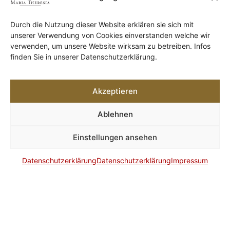
Die
Das
Unser
Durch die Nutzung dieser Website erklären sie sich mit
Hochzeitslocation
Seminarhotel
Restaurant
unserer Verwendung von Cookies einverstanden welche wir
in Tirol
in Tirol
Thresl
verwenden, um unsere Website wirksam zu betreiben. Infos
finden Sie in unserer Datenschutzerklärung.
Wir sind
bieten ein
Lassen Sie sich bei
spezialisiert
hervorragendes
Ihrem Besuch in
auf
Angebot für
unserem Hotel in
Akzeptieren
Hochzeiten.
Seminare und
Hall von der
Stimmungsvolle
Tagungen.
vielfältigen,
Ablehnen
Säle und ein
Bei uns wird Ihre
frischen Küche
riesiger Garten
Veranstaltung
begeistern.
Einstellungen ansehen
sind die
garantiert zum
perfekte
vollen Erfolg.
Datenschutzerklärung
Datenschutzerklärung
Impressum
Kulisse für
eine
unvergessliche
Feier.